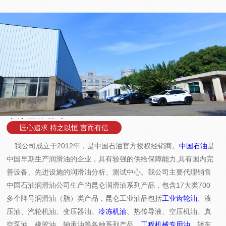
专注网络推广
匠心追求 持之以恒 言而有信
我公司成立于2012年，是中国石油官方授权经销商。
中国石油
是
中国早期生产润滑油的企业，具有较强的供给保障能力,具有国内完
善设备、先进设施的润滑油分析、测试中心。我公司主要代理销售
中国石油润滑油公司生产的昆仑润滑油系列产品，包含17大类700
多个牌号润滑油（脂）类产品，昆仑工业油品包括
工业齿轮油
、液
压油、汽轮机油、变压器油、
冷冻机油
、热传导液、空压机油、真
空泵油、橡胶油、轴承油等各种系列产品。
工程机械专用油
，轿车