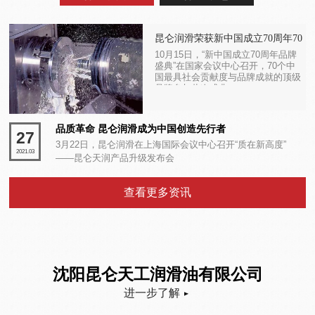
昆仑润滑荣获新中国成立70周年70
品牌
10月15日，“新中国成立70周年品牌
盛典”在国家会议中心召开，70个中
国最具社会贡献度与品牌成就的顶级
品牌参与此次盛典。
品质革命 昆仑润滑成为中国创造先行者
27
3月22日，昆仑润滑在上海国际会议中心召开“质在新高度”
2021.03
——昆仑天润产品升级发布会
查看更多资讯
沈阳昆仑天工润滑油有限公司
进一步了解