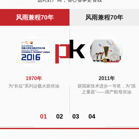
风雨兼程70年
风雨兼程70年
1970年
2011年
为"长征"系列运载火箭供油
获国家技术进步一等奖，为"国
之重器"——国产航母供油
01
02
03
04