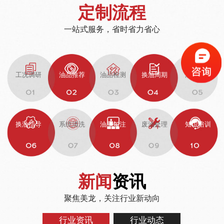
定制流程
一站式服务，省时省力省心
工况调研
油品推荐
油品检测
换油周期
油品过滤
换油指导
系统清洗
油品加注
废油处理
知识培训
新闻
资讯
聚焦美龙，关注行业新动向
行业资讯
行业动态