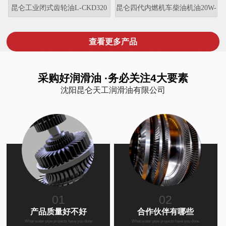
昆仑工业闭式齿轮油L-CKD320
昆仑四代内燃机车柴油机油20W-
40(含锌)
查看更多产品
采购好润滑油 ·务必关注4大要素
沈阳昆仑天工润滑油有限公司
01
02
产品质量好不好
合作伙伴有哪些
What water pipe projects have you done
What water pipe projects have you done